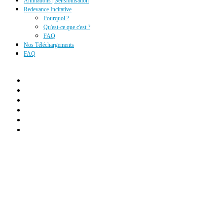
Animations | Sensibilisation
Redevance Incitative
Pourquoi ?
Qu'est-ce que c'est ?
FAQ
Nos Téléchargements
FAQ