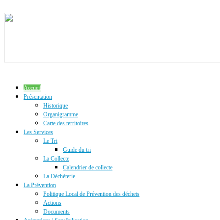
Accueil
Présentation
Historique
Organigramme
Carte des territoires
Les Services
Le Tri
Guide du tri
La Collecte
Calendrier de collecte
La Déchèterie
La Prévention
Politique Local de Prévention des déchets
Actions
Documents