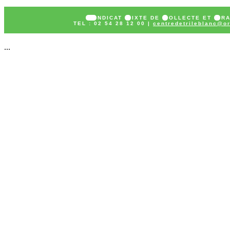
SY
NDICAT
M
IXTE DE
C
OLLECTE ET
T
R
TEL : 02 54 28 12 00 |
centredetrileblanc@or
...