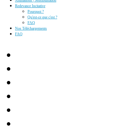
Animations | Sensibilisation
Redevance Incitative
Pourquoi ?
Qu'est-ce que c'est ?
FAQ
Nos Téléchargements
FAQ