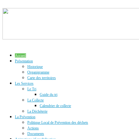
Accueil
Présentation
Historique
Organigramme
Carte des territoires
Les Services
Le Tri
Guide du tri
La Collecte
Calendrier de collecte
La Déchèterie
La Prévention
Politique Local de Prévention des déchets
Actions
Documents