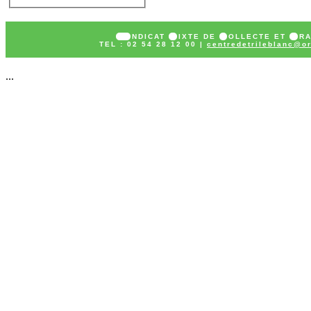
SY
NDICAT
M
IXTE DE
C
OLLECTE ET
T
R
TEL : 02 54 28 12 00 |
centredetrileblanc@or
...