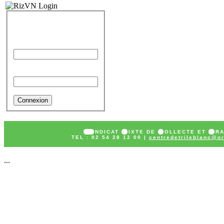
IDENTIFICATION
Identifiant
Mot de passe
SY
NDICAT
M
IXTE DE
C
OLLECTE ET
T
R
TEL : 02 54 28 12 00 |
centredetrileblanc@or
...