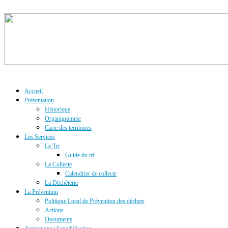
Accueil
Présentation
Historique
Organigramme
Carte des territoires
Les Services
Le Tri
Guide du tri
La Collecte
Calendrier de collecte
La Déchèterie
La Prévention
Politique Local de Prévention des déchets
Actions
Documents