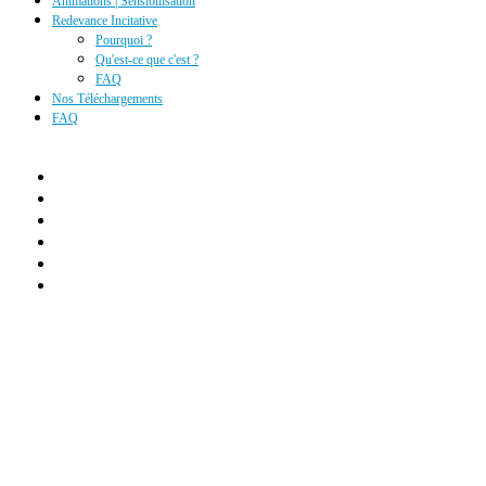
Animations | Sensibilisation
Redevance Incitative
Pourquoi ?
Qu'est-ce que c'est ?
FAQ
Nos Téléchargements
FAQ