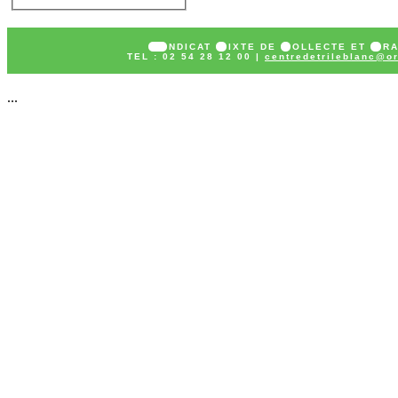
SY
NDICAT
M
IXTE DE
C
OLLECTE ET
T
R
TEL : 02 54 28 12 00 |
centredetrileblanc@or
...