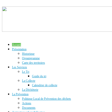
Accueil
Présentation
Historique
Organigramme
Carte des territoires
Les Services
Le Tri
Guide du tri
La Collecte
Calendrier de collecte
La Déchèterie
La Prévention
Politique Local de Prévention des déchets
Actions
Documents