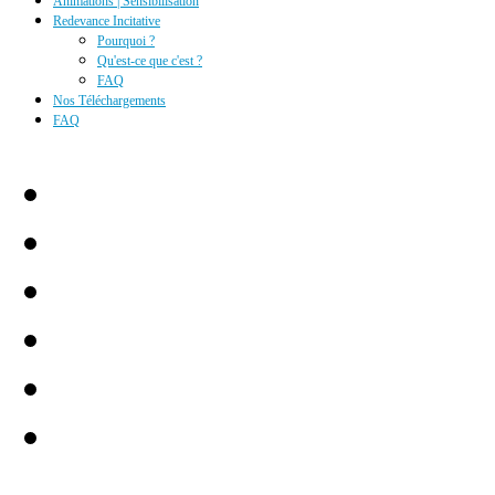
Animations | Sensibilisation
Redevance Incitative
Pourquoi ?
Qu'est-ce que c'est ?
FAQ
Nos Téléchargements
FAQ