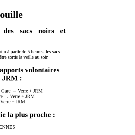
ouille
e des sacs noirs et
tin à partir de 5 heures, les sacs
tre sortis la veille au soir.
’apports volontaires
t JRM :
s Gare → Verre + JRM
re → Verre + JRM
 Verre + JRM
e la plus proche :
ENNES