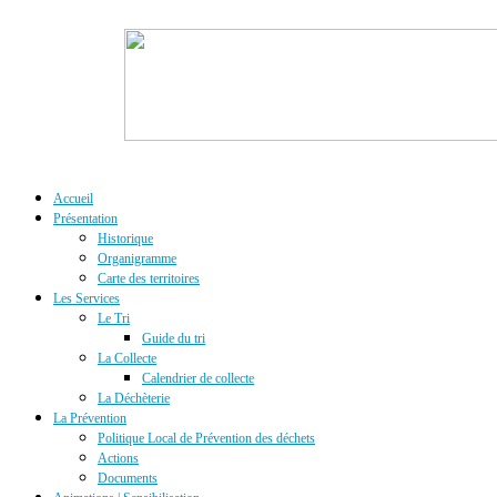
Accueil
Présentation
Historique
Organigramme
Carte des territoires
Les Services
Le Tri
Guide du tri
La Collecte
Calendrier de collecte
La Déchèterie
La Prévention
Politique Local de Prévention des déchets
Actions
Documents