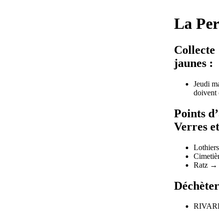
La Per
Collect
jaunes :
Jeudi ma
doivent ê
Points d
Verres e
Lothier
Cimetiè
Ratz →
Déchèteri
RIVAR