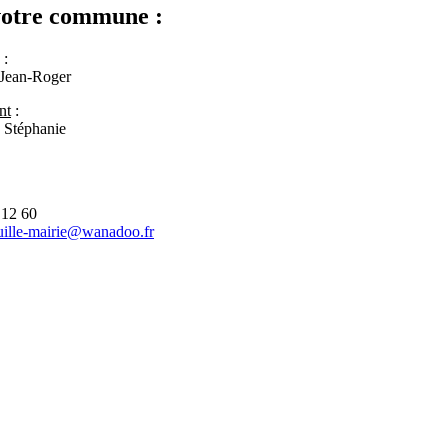
votre commune :
:
ean-Roger
nt
:
Stéphanie
 12 60
uille-mairie@wanadoo.fr