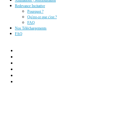
Animations | Sensibilisation
Redevance Incitative
Pourquoi ?
Qu'est-ce que c'est ?
FAQ
Nos Téléchargements
FAQ