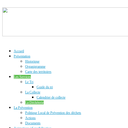
Accueil
Présentation
Historique
Organigramme
Carte des territoires
Les Services
Le Tri
Guide du tri
La Collecte
Calendrier de collecte
La Déchèterie
La Prévention
Politique Local de Prévention des déchets
Actions
Documents