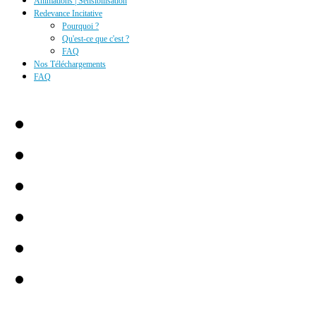
Animations | Sensibilisation
Redevance Incitative
Pourquoi ?
Qu'est-ce que c'est ?
FAQ
Nos Téléchargements
FAQ