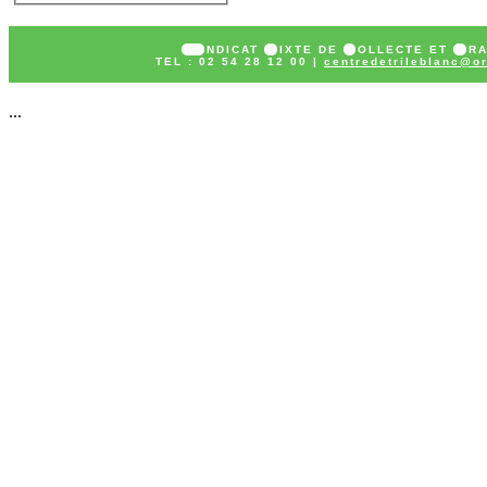
SY
NDICAT
M
IXTE DE
C
OLLECTE ET
T
R
TEL : 02 54 28 12 00 |
centredetrileblanc@or
...