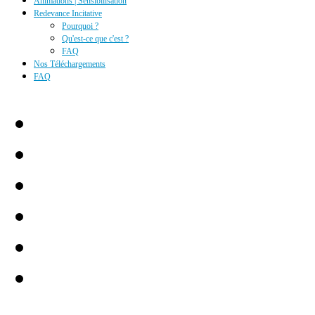
Animations | Sensibilisation
Redevance Incitative
Pourquoi ?
Qu'est-ce que c'est ?
FAQ
Nos Téléchargements
FAQ