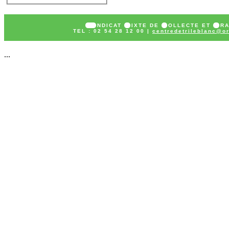
SY
NDICAT
M
IXTE DE
C
OLLECTE ET
T
R
TEL : 02 54 28 12 00 |
centredetrileblanc@or
...