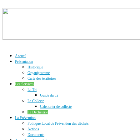
Accueil
Présentation
Historique
Organigramme
Carte des territoires
Les Services
Le Tri
Guide du tri
La Collecte
Calendrier de collecte
La Déchèterie
La Prévention
Politique Local de Prévention des déchets
Actions
Documents