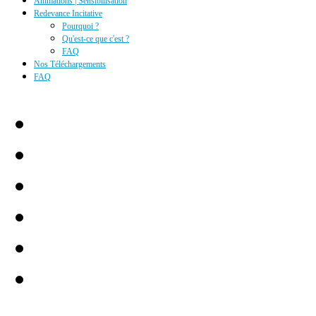
Animations | Sensibilisation
Redevance Incitative
Pourquoi ?
Qu'est-ce que c'est ?
FAQ
Nos Téléchargements
FAQ