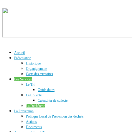
Accueil
Présentation
Historique
Organigramme
Carte des territoires
Les Services
Le Tri
Guide du tri
La Collecte
Calendrier de collecte
La Déchèterie
La Prévention
Politique Local de Prévention des déchets
Actions
Documents