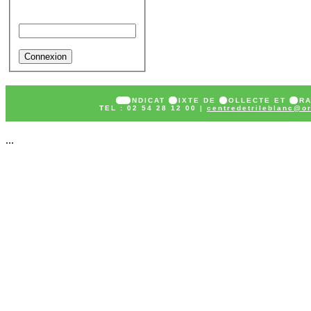
Mot de passe
SY
NDICAT
M
IXTE DE
C
OLLECTE ET
T
R
TEL : 02 54 28 12 00 |
centredetrileblanc@or
...