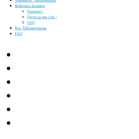
Animations | Sensibilisation
Redevance Incitative
Pourquoi ?
Qu'est-ce que c'est ?
FAQ
Nos Téléchargements
FAQ