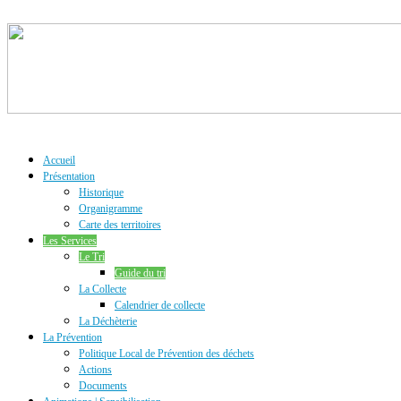
Accueil
Présentation
Historique
Organigramme
Carte des territoires
Les Services
Le Tri
Guide du tri
La Collecte
Calendrier de collecte
La Déchèterie
La Prévention
Politique Local de Prévention des déchets
Actions
Documents