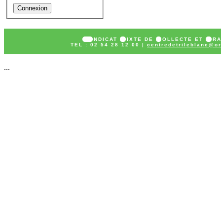
SY
NDICAT
M
IXTE DE
C
OLLECTE ET
T
R
TEL : 02 54 28 12 00 |
centredetrileblanc@or
...