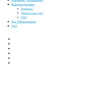
Animations | Sensibilisation
Redevance Incitative
Pourquoi ?
Qu'est-ce que c'est ?
FAQ
Nos Téléchargements
FAQ