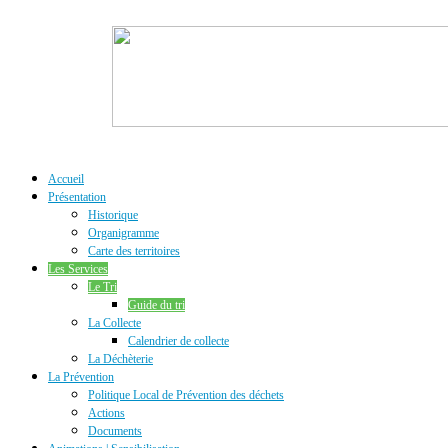
Accueil
Présentation
Historique
Organigramme
Carte des territoires
Les Services
Le Tri
Guide du tri
La Collecte
Calendrier de collecte
La Déchèterie
La Prévention
Politique Local de Prévention des déchets
Actions
Documents