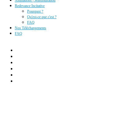
Animations | Sensibilisation
Redevance Incitative
Pourquoi ?
Qu'est-ce que c'est ?
FAQ
Nos Téléchargements
FAQ