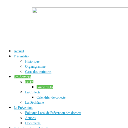
Accueil
Présentation
Historique
Organigramme
Carte des territoires
Les Services
Le Tri
Guide du tri
La Collecte
Calendrier de collecte
La Déchèterie
La Prévention
Politique Local de Prévention des déchets
Actions
Documents