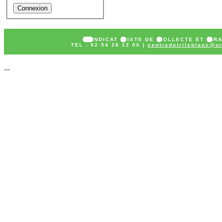
SY
NDICAT
M
IXTE DE
C
OLLECTE ET
T
R
TEL : 02 54 28 12 00 |
centredetrileblanc@or
...