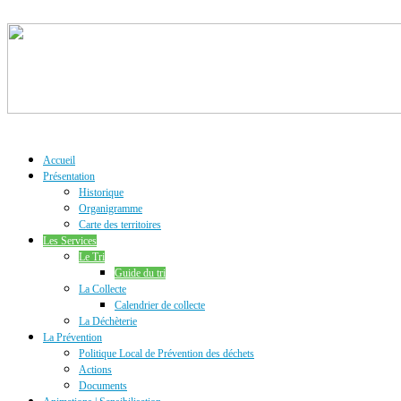
Accueil
Présentation
Historique
Organigramme
Carte des territoires
Les Services
Le Tri
Guide du tri
La Collecte
Calendrier de collecte
La Déchèterie
La Prévention
Politique Local de Prévention des déchets
Actions
Documents