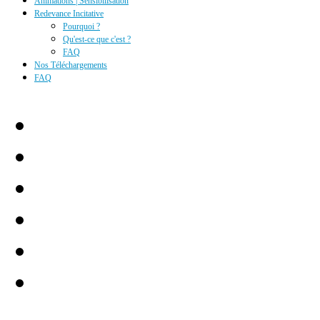
Animations | Sensibilisation
Redevance Incitative
Pourquoi ?
Qu'est-ce que c'est ?
FAQ
Nos Téléchargements
FAQ