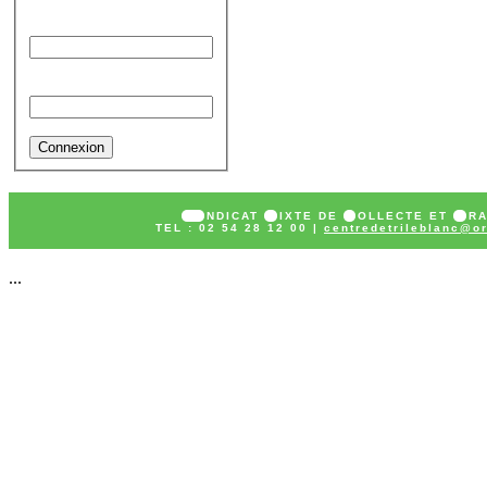
Identifiant
Mot de passe
SY
NDICAT
M
IXTE DE
C
OLLECTE ET
T
R
TEL : 02 54 28 12 00 |
centredetrileblanc@or
...