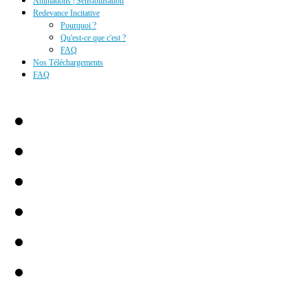
Animations | Sensibilisation
Redevance Incitative
Pourquoi ?
Qu'est-ce que c'est ?
FAQ
Nos Téléchargements
FAQ