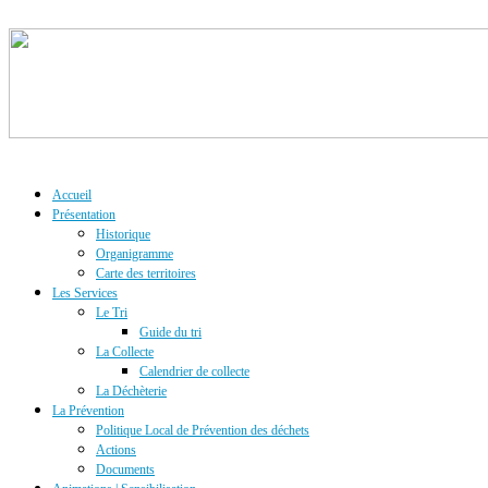
Accueil
Présentation
Historique
Organigramme
Carte des territoires
Les Services
Le Tri
Guide du tri
La Collecte
Calendrier de collecte
La Déchèterie
La Prévention
Politique Local de Prévention des déchets
Actions
Documents