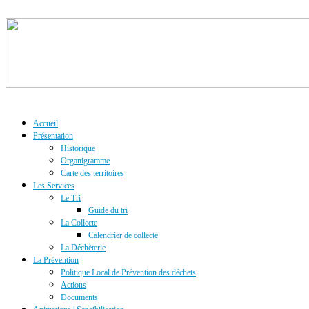
Accueil
Présentation
Historique
Organigramme
Carte des territoires
Les Services
Le Tri
Guide du tri
La Collecte
Calendrier de collecte
La Déchèterie
La Prévention
Politique Local de Prévention des déchets
Actions
Documents