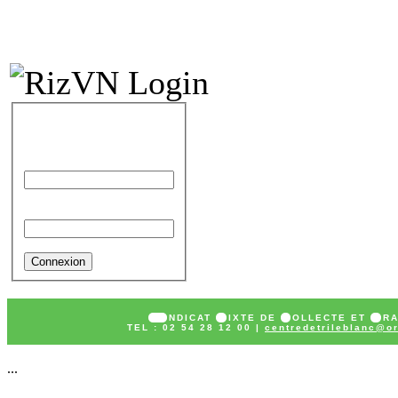
IDENTIFICATION
Identifiant
Mot de passe
SY
NDICAT
M
IXTE DE
C
OLLECTE ET
T
R
TEL : 02 54 28 12 00 |
centredetrileblanc@or
...