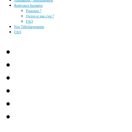
Animations | Sensibilisation
Redevance Incitative
Pourquoi ?
Qu'est-ce que c'est ?
FAQ
Nos Téléchargements
FAQ