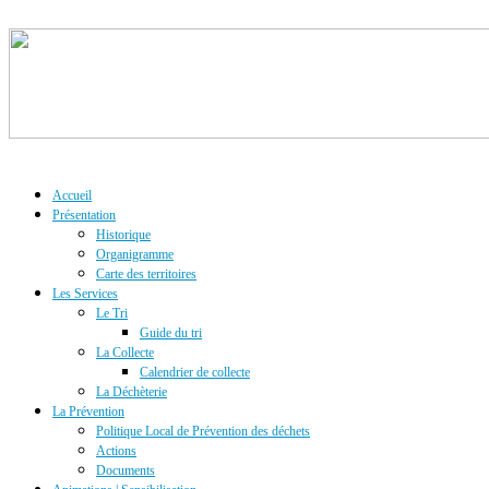
Accueil
Présentation
Historique
Organigramme
Carte des territoires
Les Services
Le Tri
Guide du tri
La Collecte
Calendrier de collecte
La Déchèterie
La Prévention
Politique Local de Prévention des déchets
Actions
Documents