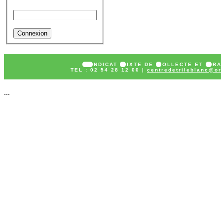
Mot de passe
SY
NDICAT
M
IXTE DE
C
OLLECTE ET
T
R
TEL : 02 54 28 12 00 |
centredetrileblanc@or
...