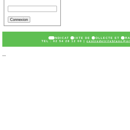
Mot de passe
SY
NDICAT
M
IXTE DE
C
OLLECTE ET
T
R
TEL : 02 54 28 12 00 |
centredetrileblanc@or
...