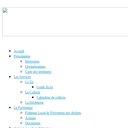
Accueil
Présentation
Historique
Organigramme
Carte des territoires
Les Services
Le Tri
Guide du tri
La Collecte
Calendrier de collecte
La Déchèterie
La Prévention
Politique Local de Prévention des déchets
Actions
Documents