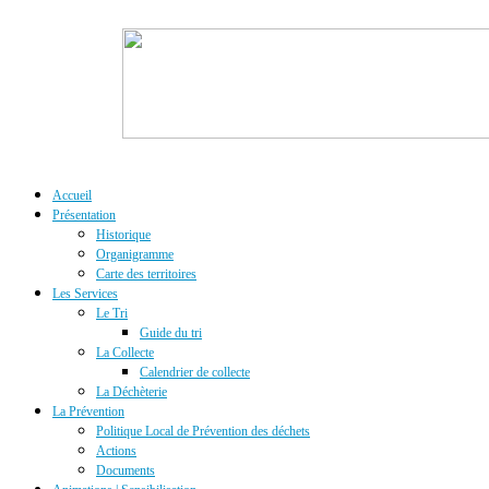
Accueil
Présentation
Historique
Organigramme
Carte des territoires
Les Services
Le Tri
Guide du tri
La Collecte
Calendrier de collecte
La Déchèterie
La Prévention
Politique Local de Prévention des déchets
Actions
Documents