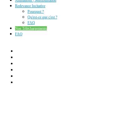
Animations | Sensibilisation
Redevance Incitative
Pourquoi ?
Qu'est-ce que c'est ?
FAQ
Nos Téléchargements
FAQ