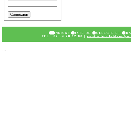
SY
NDICAT
M
IXTE DE
C
OLLECTE ET
T
R
TEL : 02 54 28 12 00 |
centredetrileblanc@or
...