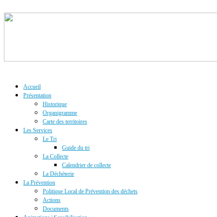
Accueil
Présentation
Historique
Organigramme
Carte des territoires
Les Services
Le Tri
Guide du tri
La Collecte
Calendrier de collecte
La Déchèterie
La Prévention
Politique Local de Prévention des déchets
Actions
Documents