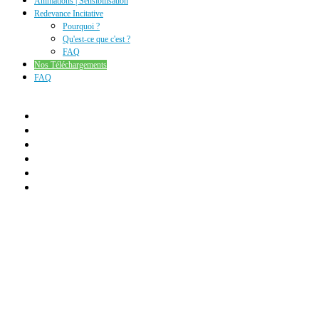
Animations | Sensibilisation
Redevance Incitative
Pourquoi ?
Qu'est-ce que c'est ?
FAQ
Nos Téléchargements
FAQ