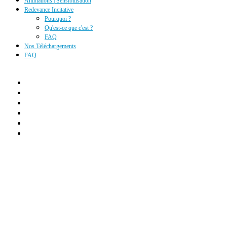
Animations | Sensibilisation
Redevance Incitative
Pourquoi ?
Qu'est-ce que c'est ?
FAQ
Nos Téléchargements
FAQ