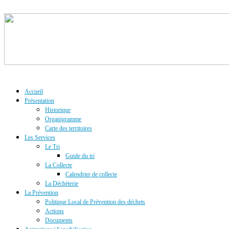
Accueil
Présentation
Historique
Organigramme
Carte des territoires
Les Services
Le Tri
Guide du tri
La Collecte
Calendrier de collecte
La Déchèterie
La Prévention
Politique Local de Prévention des déchets
Actions
Documents