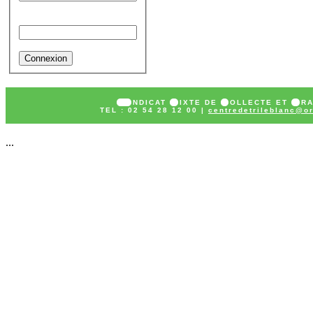
Mot de passe
SY
NDICAT
M
IXTE DE
C
OLLECTE ET
T
R
TEL : 02 54 28 12 00 |
centredetrileblanc@or
...