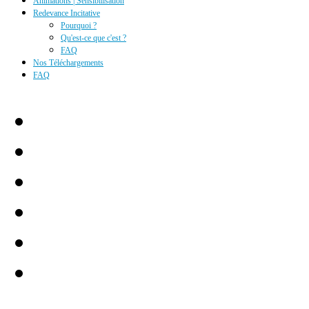
Animations | Sensibilisation
Redevance Incitative
Pourquoi ?
Qu'est-ce que c'est ?
FAQ
Nos Téléchargements
FAQ