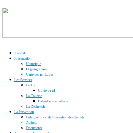
Accueil
Présentation
Historique
Organigramme
Carte des territoires
Les Services
Le Tri
Guide du tri
La Collecte
Calendrier de collecte
La Déchèterie
La Prévention
Politique Local de Prévention des déchets
Actions
Documents