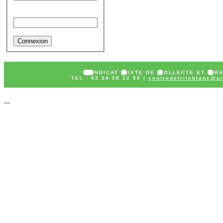
Mot de passe
SY
NDICAT
M
IXTE DE
C
OLLECTE ET
T
R
TEL : 02 54 28 12 00 |
centredetrileblanc@or
...