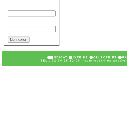
Identifiant
Mot de passe
SY
NDICAT
M
IXTE DE
C
OLLECTE ET
T
R
TEL : 02 54 28 12 00 |
centredetrileblanc@or
...