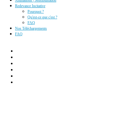
Animations | Sensibilisation
Redevance Incitative
Pourquoi ?
Qu'est-ce que c'est ?
FAQ
Nos Téléchargements
FAQ