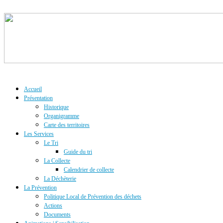
Accueil
Présentation
Historique
Organigramme
Carte des territoires
Les Services
Le Tri
Guide du tri
La Collecte
Calendrier de collecte
La Déchèterie
La Prévention
Politique Local de Prévention des déchets
Actions
Documents