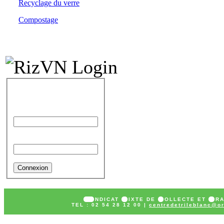
Recyclage du verre
Compostage
IDENTIFICATION
Identifiant
Mot de passe
SY
NDICAT
M
IXTE DE
C
OLLECTE ET
T
R
TEL : 02 54 28 12 00 |
centredetrileblanc@or