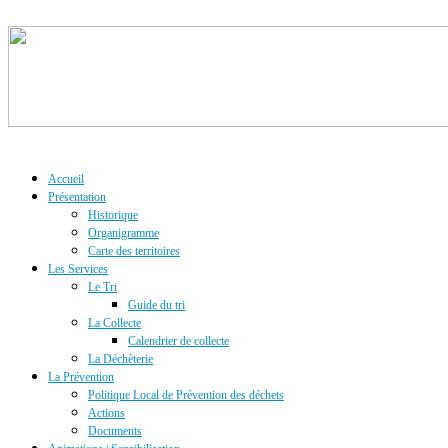
Accueil
Présentation
Historique
Organigramme
Carte des territoires
Les Services
Le Tri
Guide du tri
La Collecte
Calendrier de collecte
La Déchèterie
La Prévention
Politique Local de Prévention des déchets
Actions
Documents