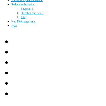
Animations | Sensibilisation
Redevance Incitative
Pourquoi ?
Qu'est-ce que c'est ?
FAQ
Nos Téléchargements
FAQ