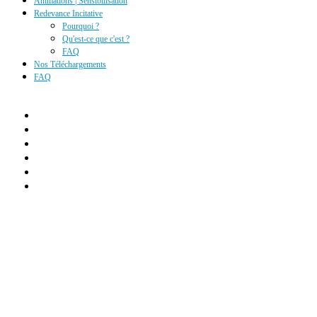
Animations | Sensibilisation
Redevance Incitative
Pourquoi ?
Qu'est-ce que c'est ?
FAQ
Nos Téléchargements
FAQ