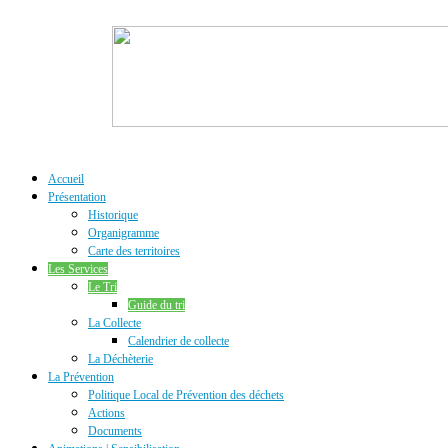
Accueil
Présentation
Historique
Organigramme
Carte des territoires
Les Services
Le Tri
Guide du tri
La Collecte
Calendrier de collecte
La Déchèterie
La Prévention
Politique Local de Prévention des déchets
Actions
Documents