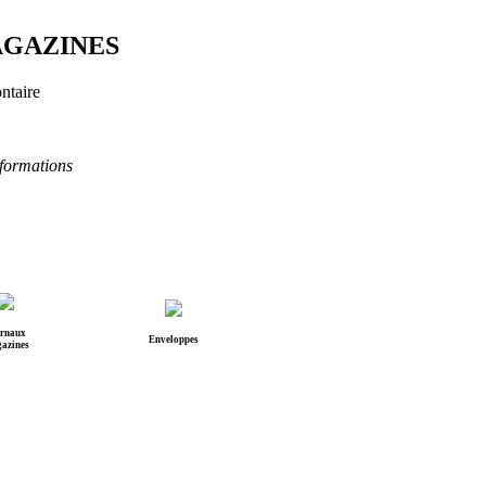
AGAZINES
ntaire
nformations
rnaux
Enveloppes
azines